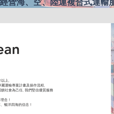
要經營海、空、陸運複合式運輸
ean
年以上,
制專屬運輸專案計畫及操作流程,
、回饋社會為己任, 我們堅信優質服務
司理念！
球、暢洋四海的信念！